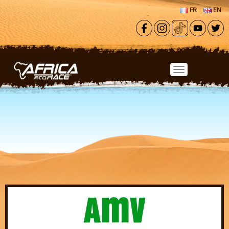
Aller au contenu principal
FR
EN