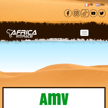
Aller au contenu principal
FR
EN