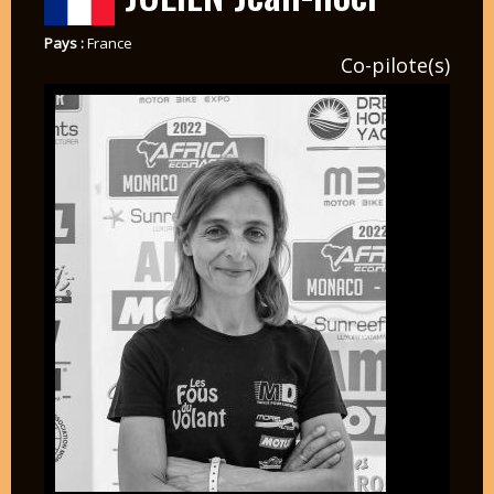
Pays :
France
Co-pilote(s)