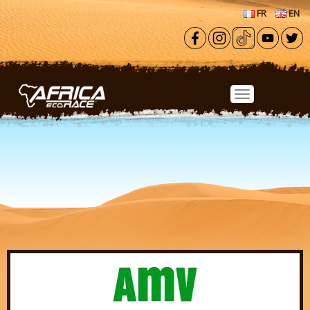
Aller au contenu principal
FR
EN