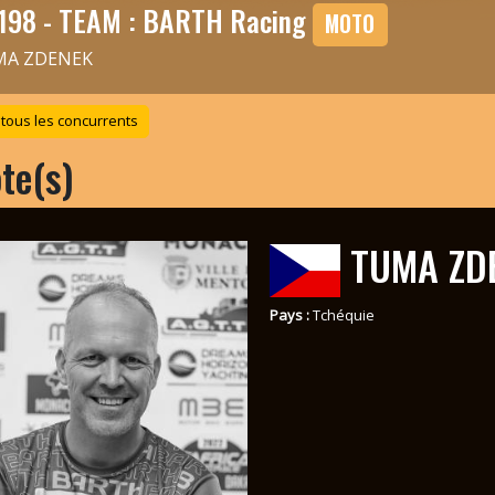
198 - TEAM : BARTH Racing
MOTO
MA ZDENEK
 tous les concurrents
ote(s)
TUMA ZD
Pays :
Tchéquie