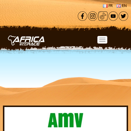
Aller au contenu principal
FR
EN