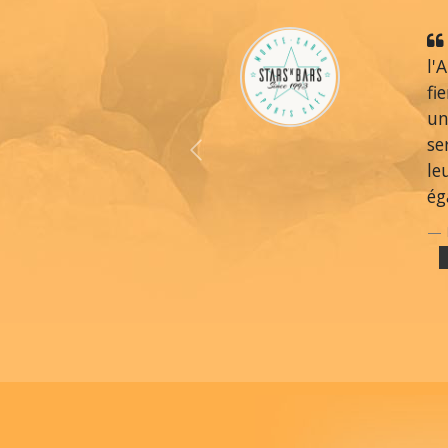
l'
fi
un
se
Previous
le
ég