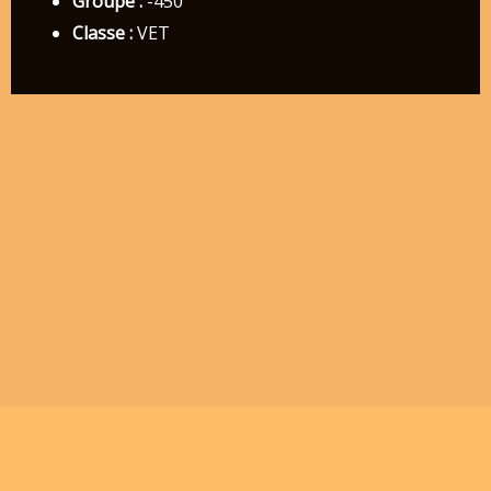
Groupe :
-450
Classe :
VET