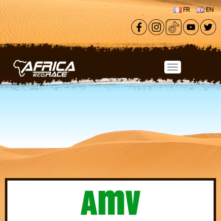
Aller au contenu principal
FR
EN