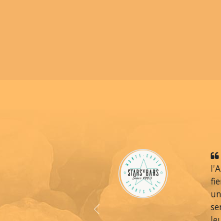
l'
fi
un
se
Previous
le