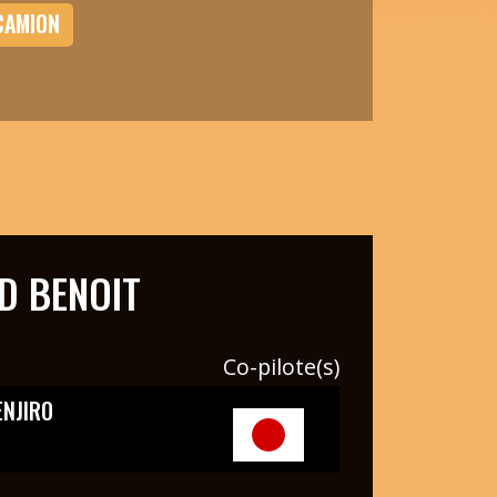
CAMION
D BENOIT
Co-pilote(s)
ENJIRO