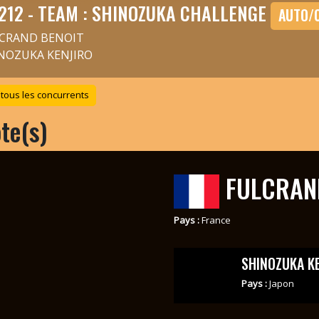
212 - TEAM : SHINOZUKA CHALLENGE
AUTO/
CRAND BENOIT
NOZUKA KENJIRO
 tous les concurrents
ote(s)
FULCRAN
Pays :
France
SHINOZUKA K
Pays :
Japon