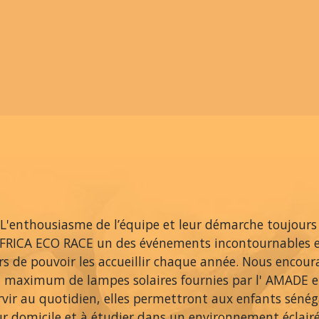
L'enthousiasme de l’équipe et leur démarche toujours
AFRICA ECO RACE un des événements incontournables 
ers de pouvoir les accueillir chaque année. Nous encou
 maximum de lampes solaires fournies par l' AMADE et
rvir au quotidien, elles permettront aux enfants sénég
ur domicile et à étudier dans un environnement éclair