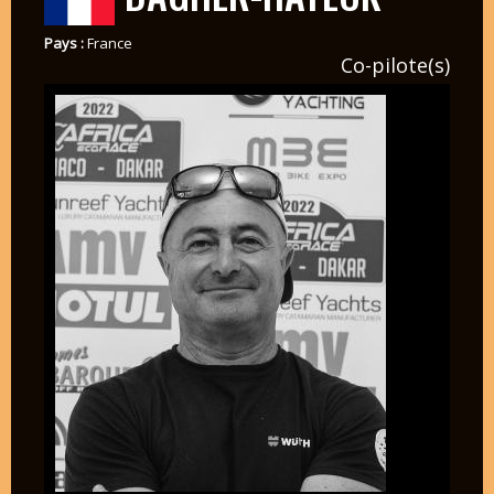
Pays :
France
Co-pilote(s)