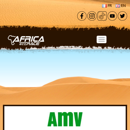
Aller au contenu principal
FR
EN