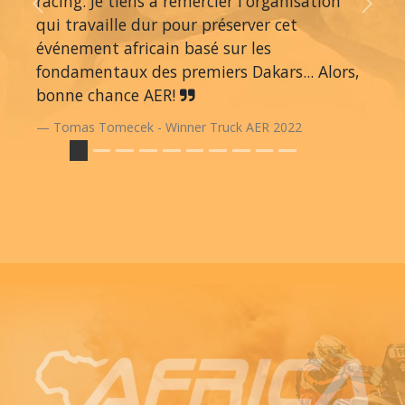
racing. Je tiens à remercier l'organisation
Previous
Next
qui travaille dur pour préserver cet
événement africain basé sur les
fondamentaux des premiers Dakars... Alors,
bonne chance AER!
Tomas Tomecek - Winner Truck AER 2022