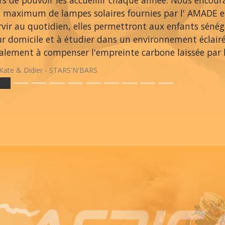
ers de pouvoir les accueillir chaque année. Nous encou
 maximum de lampes solaires fournies par l' AMADE et
rvir au quotidien, elles permettront aux enfants sénég
ur domicile et à étudier dans un environnement éclair
alement à compenser l'empreinte carbone laissée par le
Kate & Didier - STARS'N'BARS