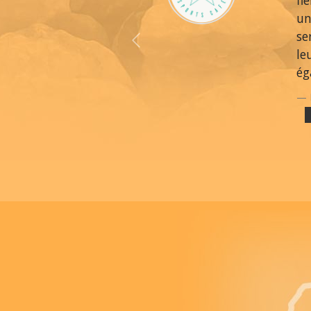
fi
un
se
Previous
le
ég