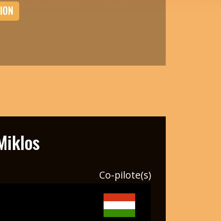
ION
iklos
Co-pilote(s)