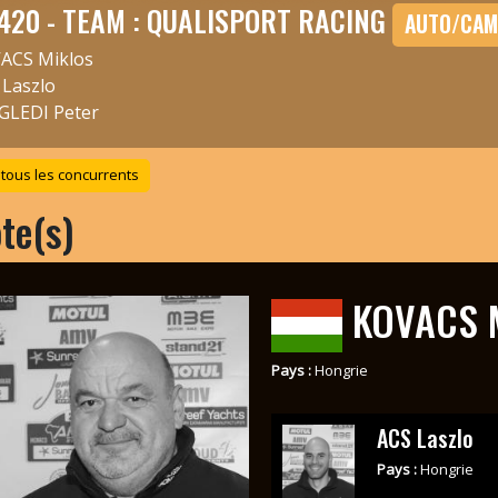
420 - TEAM : QUALISPORT RACING
AUTO/CAM
ACS Miklos
 Laszlo
GLEDI Peter
 tous les concurrents
ote(s)
KOVACS M
Pays :
Hongrie
ACS Laszlo
Pays :
Hongrie