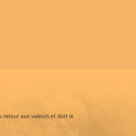
 retour aux valeurs et doit le
Next