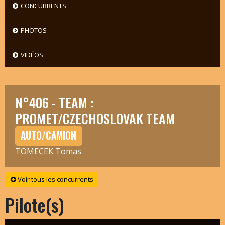
CONCURRENTS
PHOTOS
VIDÉOS
N°406 - TEAM :
PROMET/CZECHOSLOVAK TEAM
AUTO/CAMION
TOMECEK Tomas
Voir tous les concurrents
Pilote(s)