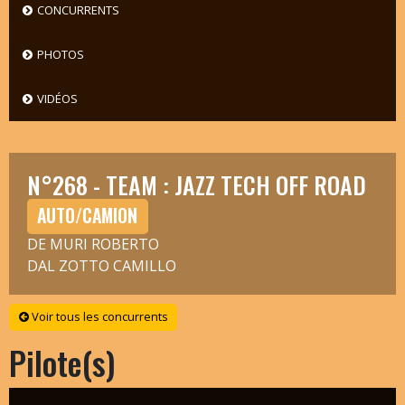
CONCURRENTS
PHOTOS
VIDÉOS
N°268 - TEAM : JAZZ TECH OFF ROAD
AUTO/CAMION
DE MURI ROBERTO
DAL ZOTTO CAMILLO
Voir tous les concurrents
Pilote(s)