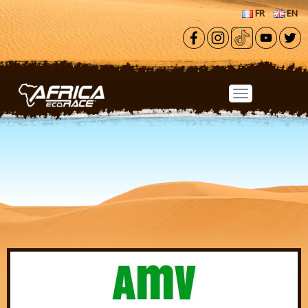
Aller au contenu principal
FR
EN