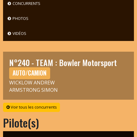
CONCURRENTS
PHOTOS
VIDÉOS
N°240 - TEAM : Bowler Motorsport
AUTO/CAMION
WICKLOW ANDREW
ARMSTRONG SIMON
Voir tous les concurrents
Pilote(s)