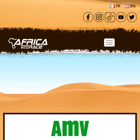
Aller au contenu principal
FR
EN