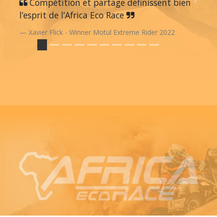
Previous
Compétition et partage définissent bien
Next
l’esprit de l’Africa Eco Race
Xavier Flick - Winner Motul Extreme Rider 2022