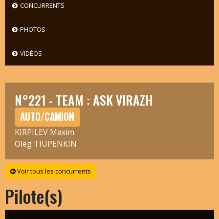
CONCURRENTS
PHOTOS
VIDÉOS
N°221 - TEAM : ASK VIRAZH
AUTO/CAMION
KIRPILEV Maxim
Oleg TIUPENKIN
Voir tous les concurrents
Pilote(s)