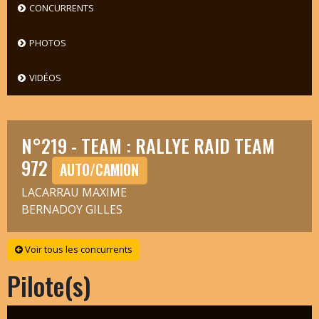
CONCURRENTS
PHOTOS
VIDÉOS
N°219 - TEAM : RALLYE RAID TEAM
972
AUTO/CAMION
LACARRAU MAXIME
BERNADOY GILLES
Voir tous les concurrents
Pilote(s)