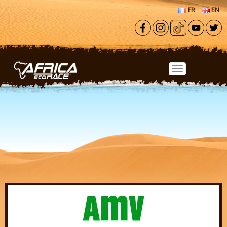
Aller au contenu principal
FR
EN