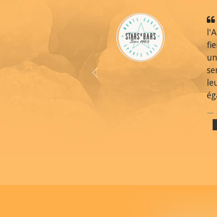
l'
fi
un
se
Previous
le
ég