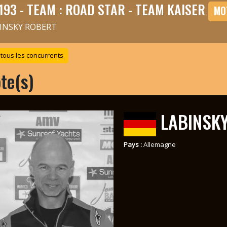
193 - TEAM : ROAD STAR - TEAM KAISER
MO
INSKY ROBERT
 tous les concurrents
ote(s)
LABINSK
Pays :
Allemagne