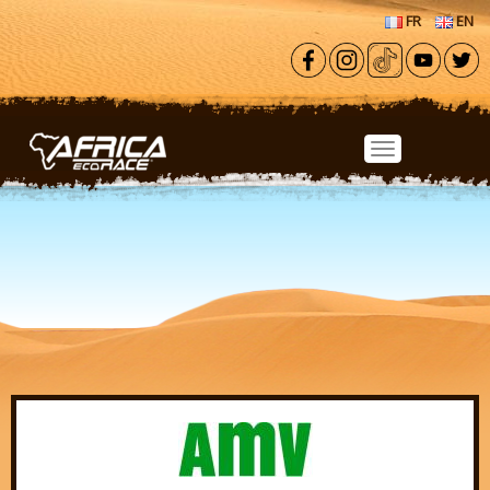
Aller au contenu principal
FR
EN