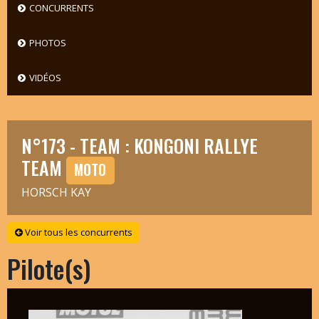
CONCURRENTS
PHOTOS
VIDÉOS
N°173 - TEAM : KONGONI RALLYE
TEAM
MOTO
HORSCH KAY
Voir tous les concurrents
Pilote(s)