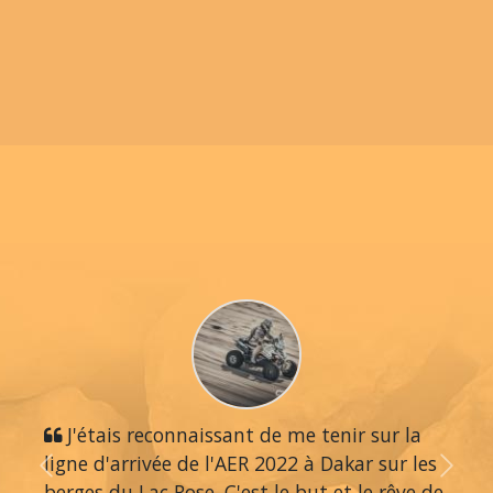
J'étais reconnaissant de me tenir sur la
ligne d'arrivée de l'AER 2022 à Dakar sur les
Previous
Next
berges du Lac Rose. C'est le but et le rêve de