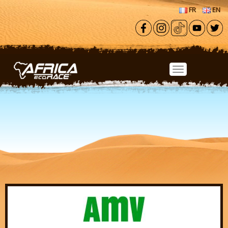
Aller au contenu principal
FR
EN