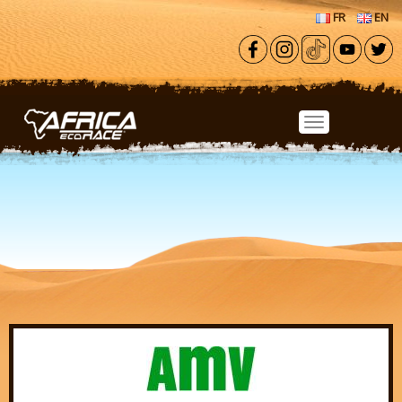
Aller au contenu principal
FR
EN