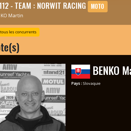
112 - TEAM : NORWIT RACING
MOTO
KO Martin
 tous les concurrents
ote(s)
BENKO Ma
Pays :
Slovaquie