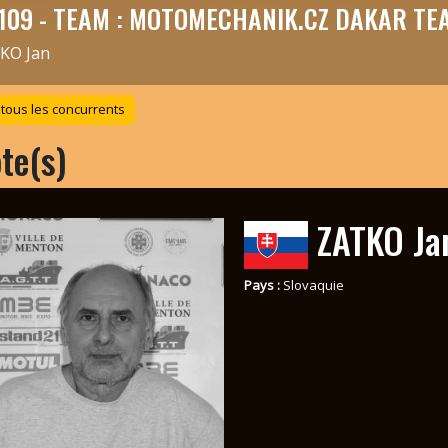
109 - TEAM : MOTOMECHANIK.CZ DAKAR T
KO Jan
 tous les concurrents
ote(s)
ZATKO Ja
Pays :
Slovaquie