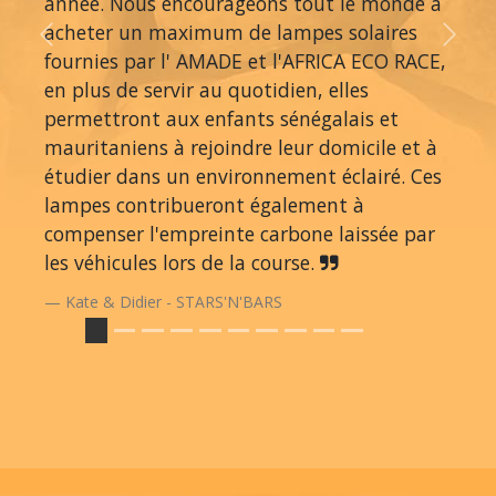
année. Nous encourageons tout le monde à
acheter un maximum de lampes solaires
Previous
Next
fournies par l' AMADE et l'AFRICA ECO RACE,
en plus de servir au quotidien, elles
permettront aux enfants sénégalais et
mauritaniens à rejoindre leur domicile et à
étudier dans un environnement éclairé. Ces
lampes contribueront également à
compenser l'empreinte carbone laissée par
les véhicules lors de la course.
Kate & Didier - STARS'N'BARS