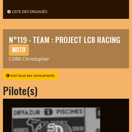
LISTE DES ENGAGÉS
N°119 - TEAM : PROJECT LC8 RACING
MOTO
CORK Christopher
Voir tous les concurrents
Pilote(s)