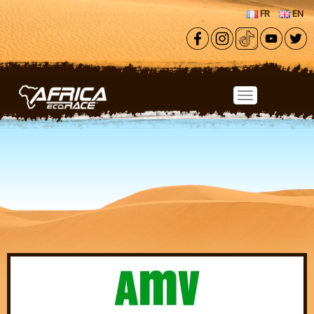
Aller au contenu principal
FR
EN