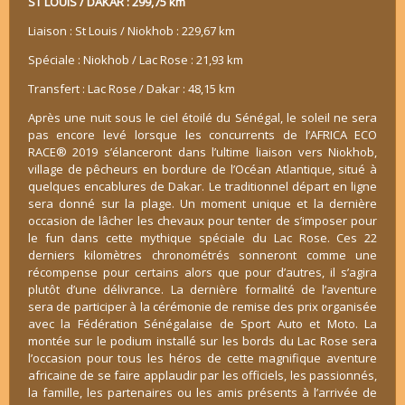
ST LOUIS / DAKAR : 299,75 km
Liaison : St Louis / Niokhob : 229,67 km
Spéciale : Niokhob / Lac Rose : 21,93 km
Transfert : Lac Rose / Dakar : 48,15 km
Après une nuit sous le ciel étoilé du Sénégal, le soleil ne sera
pas encore levé lorsque les concurrents de l’AFRICA ECO
RACE® 2019 s’élanceront dans l’ultime liaison vers Niokhob,
village de pêcheurs en bordure de l’Océan Atlantique, situé à
quelques encablures de Dakar. Le traditionnel départ en ligne
sera donné sur la plage. Un moment unique et la dernière
occasion de lâcher les chevaux pour tenter de s’imposer pour
le fun dans cette mythique spéciale du Lac Rose. Ces 22
derniers kilomètres chronométrés sonneront comme une
récompense pour certains alors que pour d’autres, il s’agira
plutôt d’une délivrance. La dernière formalité de l’aventure
sera de participer à la cérémonie de remise des prix organisée
avec la Fédération Sénégalaise de Sport Auto et Moto. La
montée sur le podium installé sur les bords du Lac Rose sera
l’occasion pour tous les héros de cette magnifique aventure
africaine de se faire applaudir par les officiels, les passionnés,
la famille, les partenaires ou les amis présents à l’arrivée de