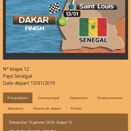
N° étape
12
Pays
Sénégal
Date départ
13/01/2019
Présentation
Communiqué
Classement
Positionnement
Abandons
Heures de départ
Photos
Dimanche 13 janvier 2019 : Etape 12