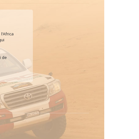
l’Africa
qui
i de