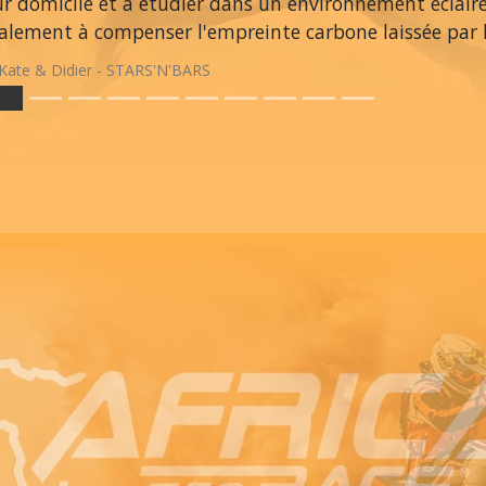
ur domicile et à étudier dans un environnement éclair
alement à compenser l'empreinte carbone laissée par le
Kate & Didier - STARS'N'BARS