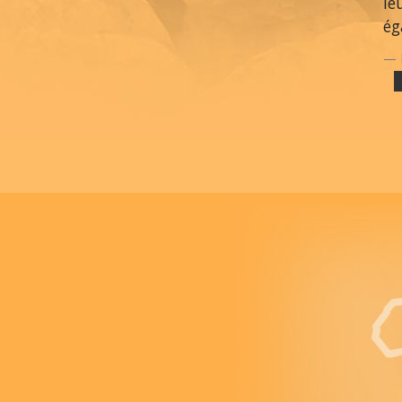
le
ég