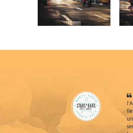
l'
fi
un
se
Previous