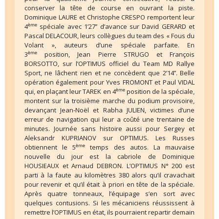
conserver la tête de course en ouvrant la piste.
Dominique LAURE et Christophe CRESPO remportent leur
ème
4
spéciale avec 1’27’’ d’avance sur David GERARD et
Pascal DELACOUR, leurs collègues du team des « Fous du
Volant », auteurs d’une spéciale parfaite. En
ème
3
position, Jean Pierre STRUGO et François
BORSOTTO, sur l’OPTIMUS officiel du Team MD Rallye
Sport, ne lâchent rien et ne concèdent que 2’14’’. Belle
opération également pour Yves FROMONT et Paul VIDAL
ème
qui, en plaçant leur TAREK en 4
position de la spéciale,
montent sur la troisième marche du podium provisoire,
devançant Jean-Noël et Rabha JULIEN, victimes d’une
erreur de navigation qui leur a coûté une trentaine de
minutes. Journée sans histoire aussi pour Sergey et
Aleksandr KUPRIANOV sur OPTIMUS. Les Russes
ème
obtiennent le 5
temps des autos. La mauvaise
nouvelle du jour est la cabriole de Dominique
HOUSIEAUX et Arnaud DEBRON. L’OPTIMUS N° 200 est
parti à la faute au kilomètres 380 alors qu’il cravachait
pour revenir et qu’il était à priori en tête de la spéciale.
Après quatre tonneaux, l’équipage s’en sort avec
quelques contusions. Si les mécaniciens réussissent à
remettre l’OPTIMUS en état, ils pourraient repartir demain