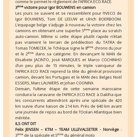
comme le permet le règlement de l’AFRICA ECO RACE.
ème
3
victoire pour Igor BOUWENS en camion
Les jours se suivent et se ressemblent pour l’IVECO de
Igor BOUWENS, Tom DE LEEUW et Ulrich BOERBOOM.
L’equipage belge s’adjuge à nouveau la victoire chez les
ème
camions en obtenant une superbe 5
place au scratch
auto-camion. Même si cette étape plutôt rapide n’était
pas vraiment le terrain de prédilection du TATRA de
ème
Tomas TOMECEK, le Tchèque signe le 8
chrono du jour
ème
et le 2
dans sa catégorie. En devançant le MAN de
Elisabete JACINTO, José MARQUES et Marco COCHINHO
d’un peu plus de 15 minutes, le triple vainqueur de
l’AFRICA ECO RACE reprend la tête du général provisoire
camion, devant les Portugais et le MAN des Belges Noël
ESSERS, Marc LAUWERS et Johan COONINX.
Demain, l’ultime étape de cette semaine marocaine
conduira la caravane de l’AFRICA ECO RACE à Daklha que
les concurrents atteindront après une spéciale de 420
km suivie d’une liaison de 214 km. Près de 640 km avant
une journée de repos au bord de l’Océan Atlantique bien
méritée.
ILS ONT DIT
Felix JENSEN – KTM – TEAM ULLEVALSETER - Norvège
:
ème
ème
3
de la spéciale et 5
du général moto