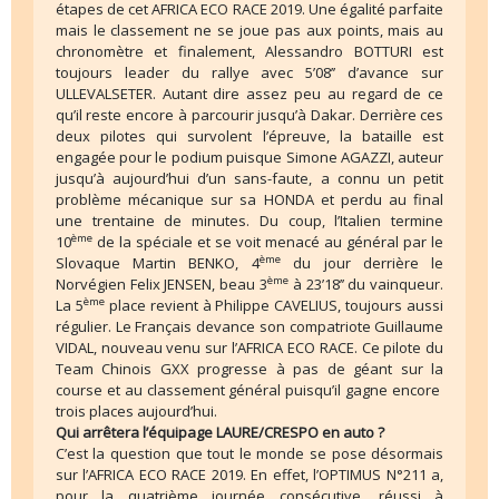
étapes de cet AFRICA ECO RACE 2019. Une égalité parfaite
mais le classement ne se joue pas aux points, mais au
chronomètre et finalement, Alessandro BOTTURI est
toujours leader du rallye avec 5’08’’ d’avance sur
ULLEVALSETER. Autant dire assez peu au regard de ce
qu’il reste encore à parcourir jusqu’à Dakar. Derrière ces
deux pilotes qui survolent l’épreuve, la bataille est
engagée pour le podium puisque Simone AGAZZI, auteur
jusqu’à aujourd’hui d’un sans-faute, a connu un petit
problème mécanique sur sa HONDA et perdu au final
une trentaine de minutes. Du coup, l’Italien termine
ème
10
de la spéciale et se voit menacé au général par le
ème
Slovaque Martin BENKO, 4
du jour derrière le
ème
Norvégien Felix JENSEN, beau 3
à 23’18’’ du vainqueur.
ème
La 5
place revient à Philippe CAVELIUS, toujours aussi
régulier. Le Français devance son compatriote Guillaume
VIDAL, nouveau venu sur l’AFRICA ECO RACE. Ce pilote du
Team Chinois GXX progresse à pas de géant sur la
course et au classement général puisqu’il gagne encore
trois places aujourd’hui.
Qui arrêtera l’équipage LAURE/CRESPO en auto ?
C’est la question que tout le monde se pose désormais
sur l’AFRICA ECO RACE 2019. En effet, l’OPTIMUS N°211 a,
pour la quatrième journée consécutive, réussi à