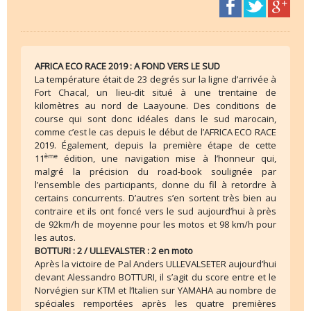
AFRICA ECO RACE 2019 : A FOND VERS LE SUD
La température était de 23 degrés sur la ligne d’arrivée à
Fort Chacal, un lieu-dit situé à une trentaine de
kilomètres au nord de Laayoune. Des conditions de
course qui sont donc idéales dans le sud marocain,
comme c’est le cas depuis le début de l’AFRICA ECO RACE
2019. Également, depuis la première étape de cette
ème
11
édition, une navigation mise à l’honneur qui,
malgré la précision du road-book soulignée par
l’ensemble des participants, donne du fil à retordre à
certains concurrents. D’autres s’en sortent très bien au
contraire et ils ont foncé vers le sud aujourd’hui à près
de 92km/h de moyenne pour les motos et 98 km/h pour
les autos.
BOTTURI : 2 / ULLEVALSTER : 2 en moto
Après la victoire de Pal Anders ULLEVALSETER aujourd’hui
devant Alessandro BOTTURI, il s’agit du score entre et le
Norvégien sur KTM et l’Italien sur YAMAHA au nombre de
spéciales remportées après les quatre premières