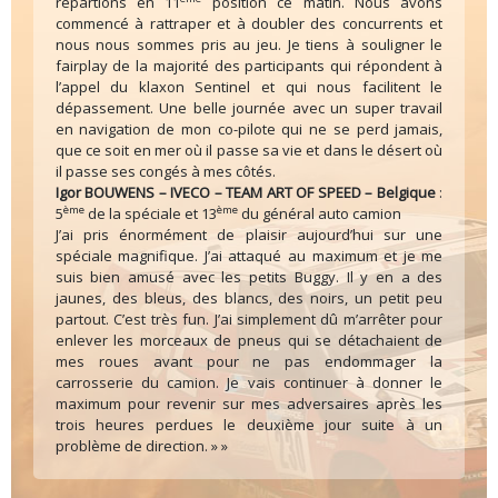
repartions en 11
position ce matin. Nous avons
commencé à rattraper et à doubler des concurrents et
nous nous sommes pris au jeu. Je tiens à souligner le
fairplay de la majorité des participants qui répondent à
l’appel du klaxon Sentinel et qui nous facilitent le
dépassement. Une belle journée avec un super travail
en navigation de mon co-pilote qui ne se perd jamais,
que ce soit en mer où il passe sa vie et dans le désert où
il passe ses congés à mes côtés.
Igor BOUWENS – IVECO – TEAM ART OF SPEED – Belgique
:
ème
ème
5
de la spéciale et 13
du général auto camion
J’ai pris énormément de plaisir aujourd’hui sur une
spéciale magnifique. J’ai attaqué au maximum et je me
suis bien amusé avec les petits Buggy. Il y en a des
jaunes, des bleus, des blancs, des noirs, un petit peu
partout. C’est très fun. J’ai simplement dû m’arrêter pour
enlever les morceaux de pneus qui se détachaient de
mes roues avant pour ne pas endommager la
carrosserie du camion. Je vais continuer à donner le
maximum pour revenir sur mes adversaires après les
trois heures perdues le deuxième jour suite à un
problème de direction. » »